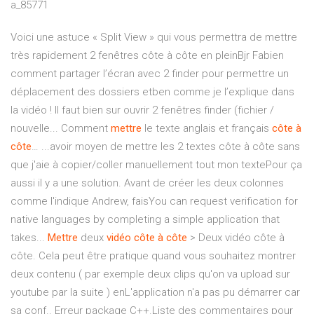
a_85771
Voici une astuce « Split View » qui vous permettra de mettre
très rapidement 2 fenêtres côte à côte en pleinBjr Fabien
comment partager l’écran avec 2 finder pour permettre un
déplacement des dossiers etben comme je l’explique dans
la vidéo ! Il faut bien sur ouvrir 2 fenêtres finder (fichier /
nouvelle... Comment
mettre
le texte anglais et français
côte
à
côte
… ...avoir moyen de mettre les 2 textes côte à côte sans
que j'aie à copier/coller manuellement tout mon textePour ça
aussi il y a une solution. Avant de créer les deux colonnes
comme l'indique Andrew, faisYou can request verification for
native languages by completing a simple application that
takes...
Mettre
deux
vidéo
côte
à
côte
> Deux vidéo côte à
côte. Cela peut être pratique quand vous souhaitez montrer
deux contenu ( par exemple deux clips qu'on va upload sur
youtube par la suite ) enL'application n'a pas pu démarrer car
sa conf.. Erreur package C++.Liste des commentaires pour