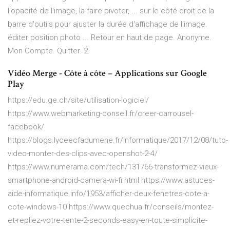
l'opacité de l'image, la faire pivoter, ... sur le côté droit de la
barre d'outils pour ajuster la durée d'affichage de l'image.
éditer position photo ... Retour en haut de page. Anonyme.
Mon Compte. Quitter. 2.
Vidéo Merge - Côte à côte – Applications sur Google
Play
https://edu.ge.ch/site/utilisation-logiciel/
https://www.webmarketing-conseil.fr/creer-carrousel-
facebook/
https://blogs.lyceecfadumene.fr/informatique/2017/12/08/tuto-
video-monter-des-clips-avec-openshot-2-4/
https://www.numerama.com/tech/131766-transformez-vieux-
smartphone-android-camera-wi-fi.html https://www.astuces-
aide-informatique.info/1953/afficher-deux-fenetres-cote-a-
cote-windows-10 https://www.quechua.fr/conseils/montez-
et-repliez-votre-tente-2-seconds-easy-en-toute-simplicite-