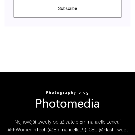
Subscribe
Nejnovější tweety od uživatele Emmanuelle Leneuf
#FFWomenInTech️ (@EmmanuelleL9). CEO @FlashTweet