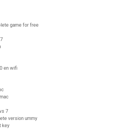
lete game for free
 7
n
 en wifi
pc
 mac
ws 7
plete version ummy
t key