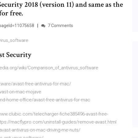
ecurity 2018 (version 11) and same as the
or free.
n?pageId=11075658
7 Comments
virus_software
st Security
ipedia.org/wiki/Comparison_of_antivirus_software
ware/avast-free-antivirus-for-mac/
avast-on-mac-mojave
d-home-office/avast-free-antivirus-for-mac
ww.clubic.com/telecharger-fiche385496-avast-free-
ttps://macflypro.com/uninstall-guides/remove-avast.html
vast-antivirus-on-mac-driving-me-nuts/