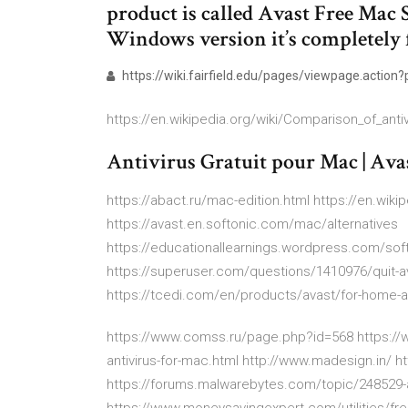
product is called Avast Free Mac S
Windows version it’s completely f
https://wiki.fairfield.edu/pages/viewpage.actio
https://en.wikipedia.org/wiki/Comparison_of_anti
Antivirus Gratuit pour Mac | Ava
https://abact.ru/mac-edition.html https://en.wik
https://avast.en.softonic.com/mac/alternatives
https://educationallearnings.wordpress.com/soft
https://superuser.com/questions/1410976/quit-
https://tcedi.com/en/products/avast/for-home-an
https://www.comss.ru/page.php?id=568 https://w
antivirus-for-mac.html http://www.madesign.in/ h
https://forums.malwarebytes.com/topic/248529-a