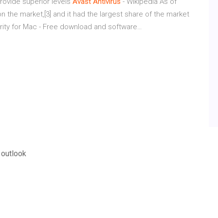
rovide superior levels
Avast Antivirus
- Wikipedia
As of
n the market,[3] and it had the largest share of the market
ity for Mac - Free download and software…
 outlook