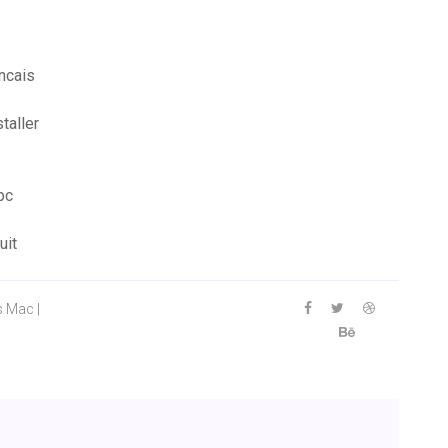
ancais
taller
pc
uit
s Mac |