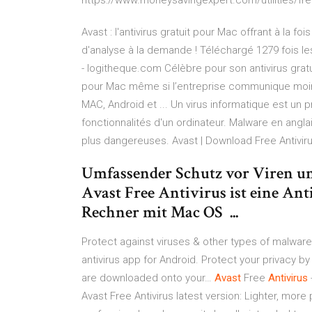
https://www.moneysavingexpert.com/utilities/free
Avast : l'antivirus gratuit pour Mac offrant à la 
d'analyse à la demande ! Téléchargé 1279 fois les 
- logitheque.com Célèbre pour son antivirus gra
pour Mac même si l’entreprise communique moins 
MAC, Android et ... Un virus informatique est un p
fonctionnalités d'un ordinateur. Malware en angla
plus dangereuses. Avast | Download Free Antivir
Umfassender Schutz vor Viren un
Avast Free Antivirus ist eine An
Rechner mit Mac OS ...
Protect against viruses & other types of malware 
antivirus app for Android. Protect your privacy 
are downloaded onto your…
Avast
Free
Antivirus
Avast Free Antivirus latest version: Lighter, more