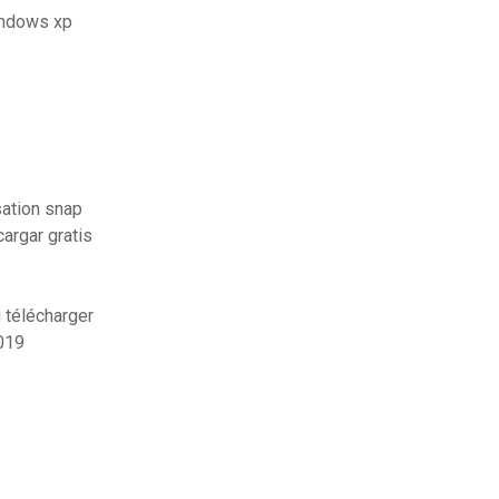
windows xp
ation snap
argar gratis
 télécharger
019