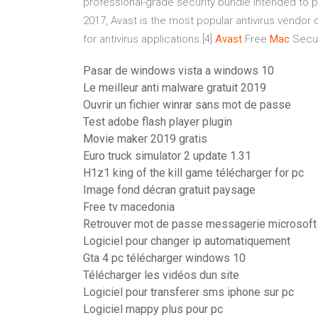
professional-grade security bundle intended to p
2017, Avast is the most popular antivirus vendor o
for antivirus applications.[4]
Avast
Free
Mac
Secur
Pasar de windows vista a windows 10
Le meilleur anti malware gratuit 2019
Ouvrir un fichier winrar sans mot de passe
Test adobe flash player plugin
Movie maker 2019 gratis
Euro truck simulator 2 update 1.31
H1z1 king of the kill game télécharger for pc
Image fond décran gratuit paysage
Free tv macedonia
Retrouver mot de passe messagerie microsoft
Logiciel pour changer ip automatiquement
Gta 4 pc télécharger windows 10
Télécharger les vidéos dun site
Logiciel pour transferer sms iphone sur pc
Logiciel mappy plus pour pc