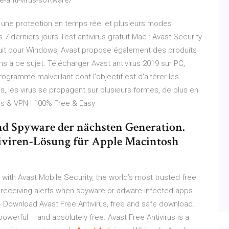
-anti-virus-software/
fois une protection en temps réel et plusieurs modes
7 derniers jours Test antivirus gratuit Mac : Avast Security
tuit pour Windows, Avast propose également des produits
à ce sujet. Télécharger Avast antivirus 2019 sur PC,
rogramme malveillant dont l'objectif est d'altérer les
is, les virus se propagent sur plusieurs formes, de plus en
us & VPN | 100% Free & Easy
d Spyware der nächsten Generation.
tiviren-Lösung für Apple Macintosh
with Avast Mobile Security, the world’s most trusted free
by receiving alerts when spyware or adware-infected apps
- Download
Avast Free Antivirus, free and safe download.
 powerful – and absolutely free. Avast Free Antivirus is a