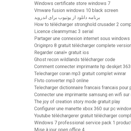
Windows certificate store windows 7
Vmware fusion windows 10 black screen
برنامه دانلود از یوتیوب برای اندروید
How to télécharger stronghold crusader 2 comp
Licence cleanmymac 3 serial
Partager une connexion internet sous windows
Originpro 8 gratuit télécharger complete versio
Regarder canal+ gratuit ios
Ghost recon wildlands télécharger code
Comment connecter imprimante hp deskjet 3630
Telecharger coran mp3 gratuit complet winrar
Flvto converter mp3 online
Telecharger dictionnaire francais francais pour 
Connecter une imprimante samsung en wifi sur
The joy of creation story mode gratuit play
Configurer une manette xbox 360 sur pc windo
Youtube téléchargerer gratuit télécharger com
Windows 7 professional service pack 1 produc
Mise à jour open office 4