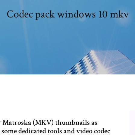
Codec pack windows 10 mkv
w Matroska (MKV) thumbnails as
 some dedicated tools and video codec