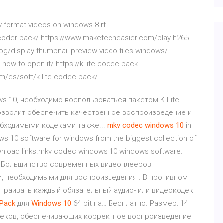
-format-videos-on-windows-8-rt
coder-pack/ https://www.maketecheasier.com/play-h265-
g/display-thumbnail-preview-video-files-windows/
e-how-to-open-it/ https://k-lite-codec-pack-
m/es/soft/k-lite-codec-pack/
ws 10, необходимо воспользоваться пакетом K-Lite
озволит обеспечить качественное воспроизведение и
обходимыми кодеками также...
mkv
codec
windows
10
in
10 software for windows from the biggest collection of
ownload links.mkv codec windows 10 windows software.
Большинство современных видеоплееров
, необходимыми для воспроизведения . В противном
страивать каждый обязательный аудио- или видеокодек
Pack
для
Windows
10
64 bit на… Бесплатно. Размер: 14
кодеков, обеспечивающих корректное воспроизведение