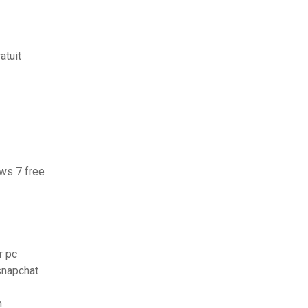
atuit
ows 7 free
r pc
snapchat
n