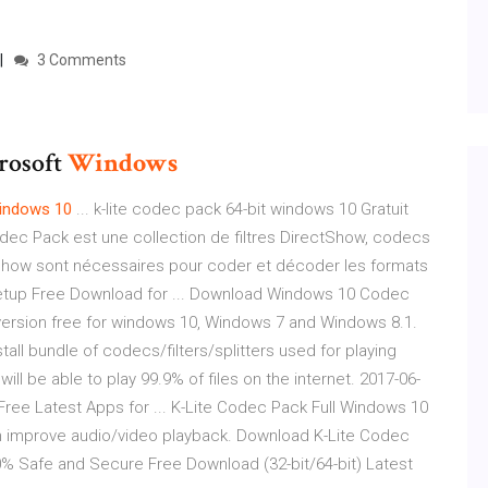
3 Comments
rosoft
Windows
indows
10
... k-lite codec pack 64-bit windows 10 Gratuit
odec Pack est une collection de filtres DirectShow, codecs
tShow sont nécessaires pour coder et décoder les formats
etup Free Download for ... Download Windows 10 Codec
t version free for windows 10, Windows 7 and Windows 8.1.
ll bundle of codecs/filters/splitters used for playing
will be able to play 99.9% of files on the internet. 2017-06-
Free Latest Apps for ... K-Lite Codec Pack Full Windows 10
n improve audio/video playback. Download K-Lite Codec
 Safe and Secure Free Download (32-bit/64-bit) Latest