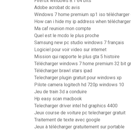
Firefox windows 8.1 64 bits
Adobe acrobat dc avis
Windows 7 home premium sp1 iso télécharger 
How can i hide my ip address when télécharge
Ma caf reunion mon compte
Quel est le mcdo le plus proche
Samsung new pc studio windows 7 français
Logiciel pour voir video sur internet
Mission qui rapporte le plus gta 5 histoire
Télécharger windows 7 home premium 32 bit gr
Télécharger brawl stars ipad
Telecharger plugin gratuit pour windows xp
Pilote camera logitech hd 720p windows 10
Jeu de train 3d a conduire
Hp easy scan macbook
Telecharger driver intel hd graphics 4400
Jeux course de voiture pc telecharger gratuit
Traitement de texte avec google
Jeux à télécharger gratuitement sur portable