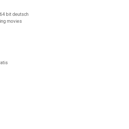
64 bit deutsch
ring movies
atis