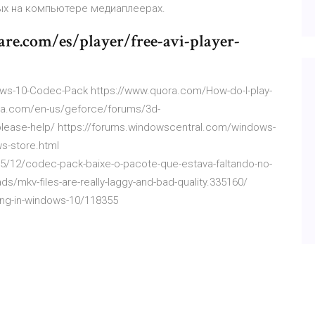
ых на компьютере медиаплеерах.
re.com/es/player/free-avi-player-
s-10-Codec-Pack https://www.quora.com/How-do-I-play-
ia.com/en-us/geforce/forums/3d-
-please-help/ https://forums.windowscentral.com/windows-
s-store.html
15/12/codec-pack-baixe-o-pacote-que-estava-faltando-no-
s/mkv-files-are-really-laggy-and-bad-quality.335160/
ying-in-windows-10/118355