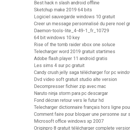
Best hack n slash android offline
Sketchup make 2019 64 bits
Logiciel sauvegarde windows 10 gratuit
Creer un message personnalisé du pere noel gr
Daemon-tools-lite_4-49-1_fr_10729
64 bit windows 10 key
Rise of the tomb raider xbox one soluce
Telecharger word 2019 gratuit startimes
Adobe flash player 11 android gratis
Les sims 4 sur pc gratuit
Candy crush jelly saga télécharger for pc wind
Dvd video soft gratuit studio alte version
Decompresser fichier zip avec mac
Naruto ninja storm para pc descargar
Fond décran retour vers le futur hd
Telecharger dictionnaire français hors ligne pou
Comment faire pour bloquer une personne sur 
Microsoft office windows xp 2007
Originpro 8 gratuit télécharger complete versio