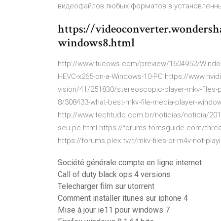
видеофайлов любых форматов в установленн
https://videoconverter.wondersha
windows8.html
http://www.tucows.com/preview/1604952/Window
HEVC-x265-on-a-Windows-10-PC https://www.nvid
vision/41/251830/stereoscopic-player-mkv-files
8/308433-what-best-mkv-file-media-player-window
http://www.techtudo.com.br/noticias/noticia/20
seu-pc.html https://forums.tomsguide.com/thread
https://forums.plex.tv/t/mkv-files-or-m4v-not-pla
Société générale compte en ligne internet
Call of duty black ops 4 versions
Telecharger film sur utorrent
Comment installer itunes sur iphone 4
Mise à jour ie11 pour windows 7