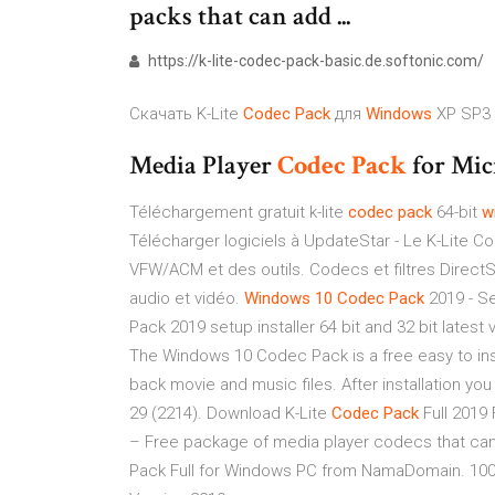
packs that can add ...
https://k-lite-codec-pack-basic.de.softonic.com/
Скачать K-Lite
Codec
Pack
для
Windows
XP SP3
Media Player
Codec
Pack
for Mic
Téléchargement gratuit k-lite
codec
pack
64-bit
w
Télécharger logiciels à UpdateStar - Le K-Lite C
VFW/ACM et des outils. Codecs et filtres Direc
audio et vidéo.
Windows
10
Codec
Pack
2019 - S
Pack 2019 setup installer 64 bit and 32 bit lates
The Windows 10 Codec Pack is a free easy to insta
back movie and music files. After installation you 
29 (2214). Download K-Lite
Codec
Pack
Full 2019 
– Free package of media player codecs that ca
Pack Full for Windows PC from NamaDomain. 100%