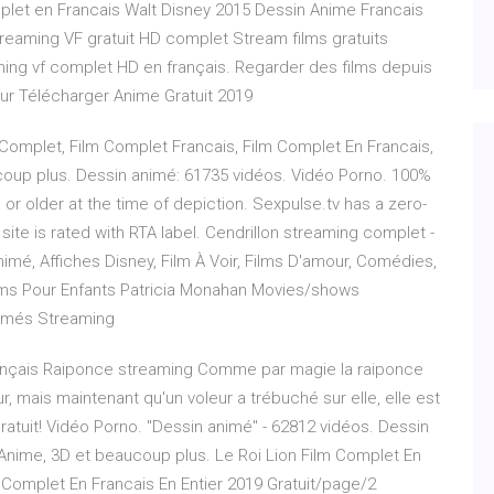
plet en Francais Walt Disney 2015 Dessin Anime Francais
streaming VF gratuit HD complet Stream films gratuits
eaming vf complet HD en français. Regarder des films depuis
pour Télécharger Anime Gratuit 2019
 Complet, Film Complet Francais, Film Complet En Francais,
ucoup plus. Dessin animé: 61735 vidéos. Vidéo Porno. 100%
 or older at the time of depiction. Sexpulse.tv has a zero-
 site is rated with RTA label. Cendrillon streaming complet -
imé, Affiches Disney, Film À Voir, Films D'amour, Comédies,
 Films Pour Enfants Patricia Monahan Movies/shows
nimés Streaming
rançais Raiponce streaming Comme par magie la raiponce
, mais maintenant qu'un voleur a trébuché sur elle, elle est
ratuit! Vidéo Porno. "Dessin animé" - 62812 vidéos. Dessin
 Anime, 3D et beaucoup plus. Le Roi Lion Film Complet En
lm Complet En Francais En Entier 2019 Gratuit/page/2