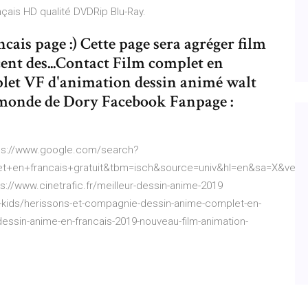
nçais HD qualité DVDRip Blu-Ray.
ais page :) Cette page sera agréger film
cent des...Contact Film complet en
let VF d'animation dessin animé walt
 monde de Dory Facebook Fanpage :
tps://www.google.com/search?
en+francais+gratuit&tbm=isch&source=univ&hl=en&sa=X&ved=
://www.cinetrafic.fr/meilleur-dessin-anime-2019
e-kids/herissons-et-compagnie-dessin-anime-complet-en-
dessin-anime-en-francais-2019-nouveau-film-animation-