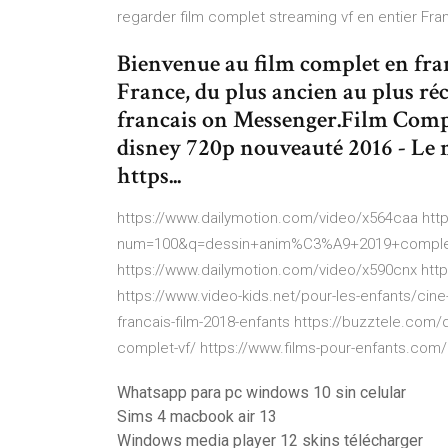
regarder film complet streaming vf en entier Fra
Bienvenue au film complet en franc
France, du plus ancien au plus ré
francais on Messenger.Film Comp
disney 720p nouveauté 2016 - Le
https...
https://www.dailymotion.com/video/x564caa ht
num=100&q=dessin+anim%C3%A9+2019+complet+
https://www.dailymotion.com/video/x590cnx https
https://www.video-kids.net/pour-les-enfants/cin
francais-film-2018-enfants https://buzztele.com/
complet-vf/ https://www.films-pour-enfants.com/
Whatsapp para pc windows 10 sin celular
Sims 4 macbook air 13
Windows media player 12 skins télécharger