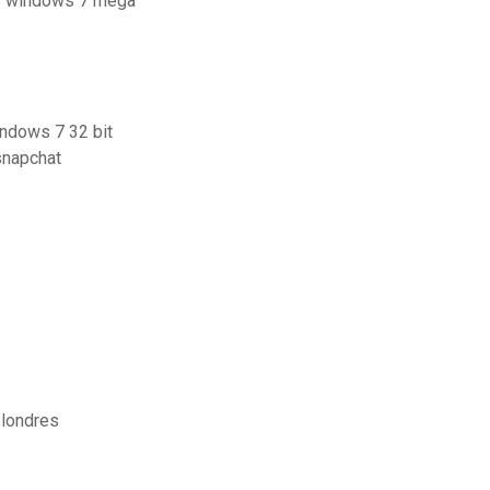
ais windows 7 mega
indows 7 32 bit
snapchat
 londres