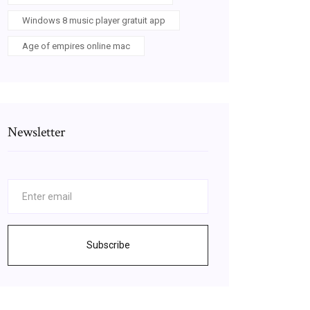
Windows 8 music player gratuit app
Age of empires online mac
Newsletter
0ahUKEwjck4_I_r7kAhVICxoKHY_vAXYQsAQILg
Subscribe