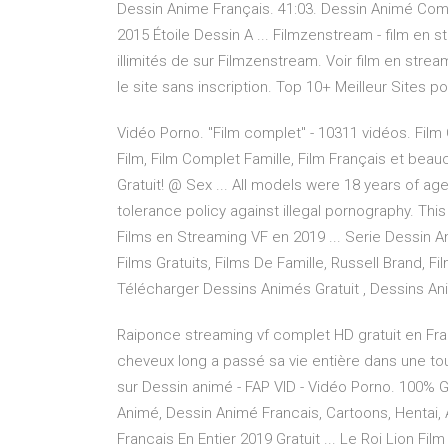
Dessin Anime Français. 41:03. Dessin Animé Com
2015 Étoile Dessin A ... Filmzenstream - film en 
illimités de sur Filmzenstream. Voir film en str
le site sans inscription. Top 10+ Meilleur Sites 
Vidéo Porno. "Film complet" - 10311 vidéos. Film
Film, Film Complet Famille, Film Français et bea
Gratuit! @ Sex ... All models were 18 years of age
tolerance policy against illegal pornography. This
Films en Streaming VF en 2019 ... Serie Dessin An
Films Gratuits, Films De Famille, Russell Brand,
Télécharger Dessins Animés Gratuit , Dessins A
Raiponce streaming vf complet HD gratuit en F
cheveux long a passé sa vie entière dans une tour
sur Dessin animé - FAP VID - Vidéo Porno. 100% G
Animé, Dessin Animé Francais, Cartoons, Hentai,
Francais En Entier 2019 Gratuit ... Le Roi Lion Fi