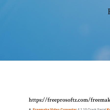
https://freeprosoftz.com/freema
Freemake
Video
Converter
4.1.10 Crack Serial
K