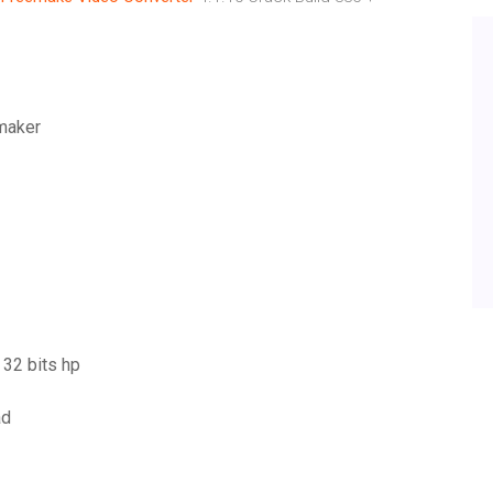
maker
 32 bits hp
ad