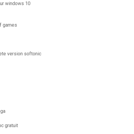
sur windows 10
of games
ete version softonic
ega
c gratuit