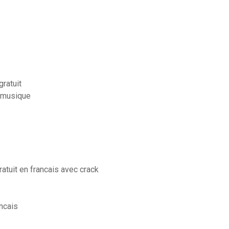
ratuit
c musique
atuit en francais avec crack
ancais