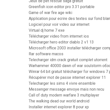
Jeux de pet rescue saga gratuit
Greenfish icon editor pro 3.31 portable
Game of war fire age wiki
Application pour ecrire des textes sur fond bla
Logiciel pour voir video sur internet
Virtual dj home 7 exe
Télécharger video from internet ios
Télécharger hero editor diablo 2 v1 13
Microsoft office 2003 installer télécharger com
Rar software macos
Telecharger idm crack gratuit complet utorrent
Warhammer 40000 dawn of war soulstorm обз
Winrar 64 bit gratuit télécharger for windows 7
Récupérer mot de passe internet explorer 11
Telecharger les sims 4 vivre ensemble
Messenger message envoye mais non recu
Call of duty modern warfare 3 multiplayer
The walking dead our world android
Installer internet explorer 8 pour xp