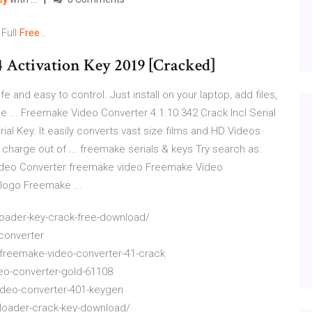
Full
Free
…
 Activation Key 2019 [Cracked]
 and easy to control. Just install on your laptop, add files,
e ... Freemake Video Converter 4.1.10.342 Crack Incl Serial
al Key. It easily converts vast size films and HD Videos
 charge out of ... freemake serials & keys Try search as:
deo Converter freemake video Freemake Video
logo Freemake ...
oader-key-crack-free-download/
-converter
freemake-video-converter-41-crack
eo-converter-gold-61108
ideo-converter-401-keygen
loader-crack-key-download/