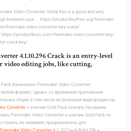
emake Video Converter Serial Key is a good and very
sign between your ... https://productkeyfree.org/freemake-
om/freemake-video-converter-key-crack/
https://iproductkeys.com/freemake-video-converter-key/
er-crack-key/
verter 4.1.10.296 Crack is an entry-level
video editing jobs, like cutting,
d Pack Изначально Freemake Video Converter
в любой формат, однако со временем приложение
ельных опций, в том числе встроенный видеоредактор,
deo
Converter
+ ключик Gold Pack скачать На нашем
чать Freemake Video Converter и ключик Gold Pack по
 понять из названия, предназначено для
.
Freemake
Video
Converter
4.1.10 Crack Build 336 +