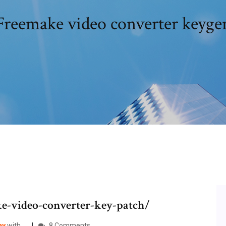
Freemake video converter keyge
ke-video-converter-key-patch/
ey
with …
8 Comments