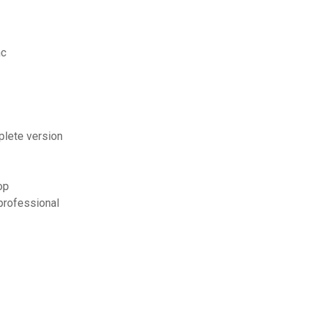
nc
plete version
ор
 professional