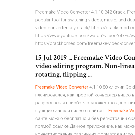
Freemake Video Converter 4.1.10.342 Crack. Fre
popular tool for switching videos, music, and de
video-converter-key-crack/ https://cracksmod.c
https://www.youtube.com/watch?v=aorZotkFsAw 
https://crackhomes.com/freemake-video-convert
15 Jul 2019 ... Freemake Video Con
video editing program. Non-linear 
rotating, flipping ...
Freemake
Video
Converter
4.1.10.80 ключик Gol
планировался, как простой конвертер видео 
разрослось и приобрело множество дополнит
функцию записи видео с сайтов...
Freemake
Vi
сайте можно бесплатно и без регистрации ска
прямой ссылке.Данное приложение, как можно
конвертирования различных форматов видео