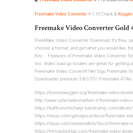
Freemake
Video
Converter
4.1.10 Crack &
Keygen
Freemake Video Converter Gold 4
FreeMake Video Converter Download: It’s free, safe
choose a format, and get what you would like, fre
Key ... Features of Freemake Video Converter Seri
too. Video load up locales are great for getting a
Freemake Video Convert419er logo Freemake Vi
Downloader premium 3.8.0.37\\ Freemake 419er 
https://licensekeygen.org/freemake-video-downl
http://www.osteriadeivinattieri.it/freemake-video
https://baffcrevrittcharje.bandcamp.com/album/
https://issuu.com/gitexgoca/docs/freemake-vid
https://issuu.com/newsmalloti/docs/freemake-v
https://trycracksetup.com/freemake-video-down