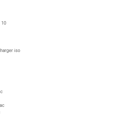
 10
harger iso
nc
mac
c