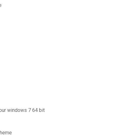
e
pour windows 7 64 bit
 theme