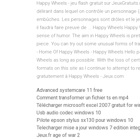
Happy Wheels - jeu flash gratuit sur JeuxGratuits
délirant dans lequel on contrôle un personnage (
embûches. Les personnages sont drôles et le jeu
il faudra faire preuve de ... Happy Wheels Happy 
sense of humor. The aim in Happy Wheels is pretty
piece. You can try out some unusual forms of tra
- Home Of Happy Wheels - Happy Wheels Hello pals
Wheels as long as possible. With the loss of certa
formats on this site as I continue to attempt to
gratuitement à Happy Wheels - Jeux.com
Advanced systemcare 11 free
Comment transformer un fichier ts en mp4
Télécharger microsoft excel 2007 gratuit for 
Usb audio codec windows 10
Pilote epson stylus sx130 pour windows 10
Telecharger mise a jour windows 7 edition integ
Jeux.fr age of war 2