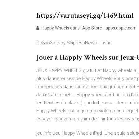
https://varutaseyi.gq/1469.html
‎Happy Wheels dans l’App Store - apps.apple.com
Cp3no3 qc by SkipressNews - Issuu
Jouer à Happly Wheels sur Jeux-
JEUX HAPPY WHEELS gratuit et Happy wheels à j
plus dangereuses de Happy Wheels Vous osez pa
trompeuses dans l'un de nos jeux gratuitement H
JeuxGratuits.net ... Happy wheels est un jeu d'a
les flèches du clavier) qui doit passer des emb
Happy Wheels est un jeu très violent dans lequel
essayer (souvent en vain) de finir tous les nivea
jeu.info-Jeu Happy Wheels iPad. Une seule soluti