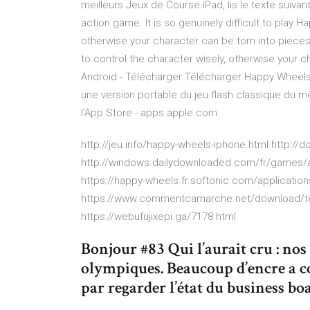
meilleurs Jeux de Course iPad, lis le texte suivan
action game. It is so genuinely difficult to play 
otherwise your character can be torn into pieces.
to control the character wisely, otherwise your c
Android - Télécharger Télécharger Happy Wheels 
une version portable du jeu flash classique du m
l'App Store - apps.apple.com
http://jeu.info/happy-wheels-iphone.html http:
http://windows.dailydownloaded.com/fr/games/a
https://happy-wheels.fr.softonic.com/applicatio
https://www.commentcamarche.net/download/te
https://webufujixepi.ga/7178.html
Bonjour #83 Qui l’aurait cru : nos
olympiques. Beaucoup d’encre a 
par regarder l’état du business bo