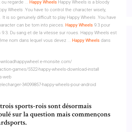
t ou regarde ...
Happy
Wheels
Happy Wheels is a bloody
Happy Wheels .You have to control the character wisely,
 It is so genuinely difficult to play Happy Wheels .You have
haracter can be torn into pieces.
Happy
Wheels
9.3 pour
9.3. Du sang et de la vitesse sur roues. Happy Wheels est
ême nom dans lequel vous devez ... ‎
Happy
Wheels
dans
//downloadhappywheel.e-monsite.com/
ction-games/5522-happy-wheels-download-install
ns-web
lecharger-34099857-happy-wheels-pour-android
 trois sports-rois sont désormais
coulé sur la question mais commençons
ardsports.