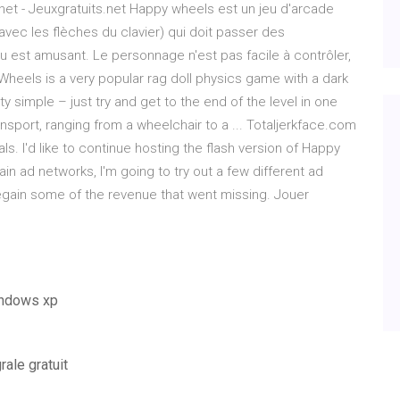
.net - Jeuxgratuits.net Happy wheels est un jeu d'arcade
avec les flèches du clavier) qui doit passer des
 est amusant. Le personnage n'est pas facile à contrôler,
Wheels is a very popular rag doll physics game with a dark
 simple – just try and get to the end of the level in one
nsport, ranging from a wheelchair to a ... Totaljerkface.com
. I'd like to continue hosting the flash version of Happy
in ad networks, I'm going to try out a few different ad
 regain some of the revenue that went missing. Jouer
windows xp
rale gratuit