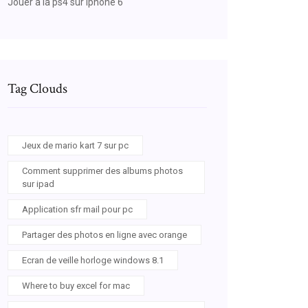
Jouer a la ps4 sur iphone 6
Tag Clouds
Jeux de mario kart 7 sur pc
Comment supprimer des albums photos
sur ipad
Application sfr mail pour pc
Partager des photos en ligne avec orange
Ecran de veille horloge windows 8.1
Where to buy excel for mac