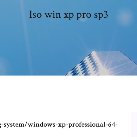
Iso win xp pro sp3
ng-system/windows-xp-professional-64-