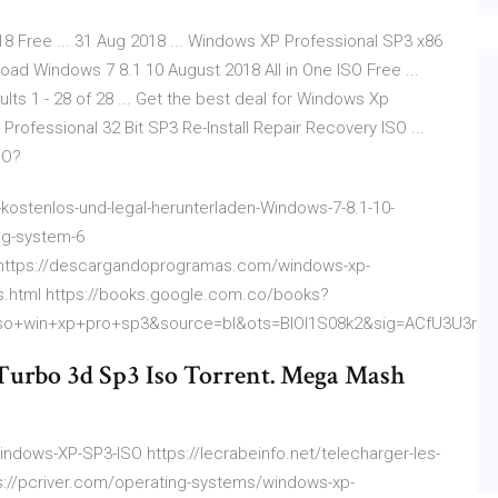
 Free ... 31 Aug 2018 ... Windows XP Professional SP3 x86
oad Windows 7 8.1 10 August 2018 All in One ISO Free ...
ts 1 - 28 of 28 ... Get the best deal for Windows Xp
Professional 32 Bit SP3 Re-Install Repair Recovery ISO ...
SO?
-kostenlos-und-legal-herunterladen-Windows-7-8.1-10-
ng-system-6
l https://descargandoprogramas.com/windows-xp-
ds.html https://books.google.com.co/books?
o+win+xp+pro+sp3&source=bl&ots=BIOl1S08k2&sig=ACfU3U3r
urbo 3d Sp3 Iso Torrent. Mega Mash
dows-XP-SP3-ISO https://lecrabeinfo.net/telecharger-les-
ps://pcriver.com/operating-systems/windows-xp-