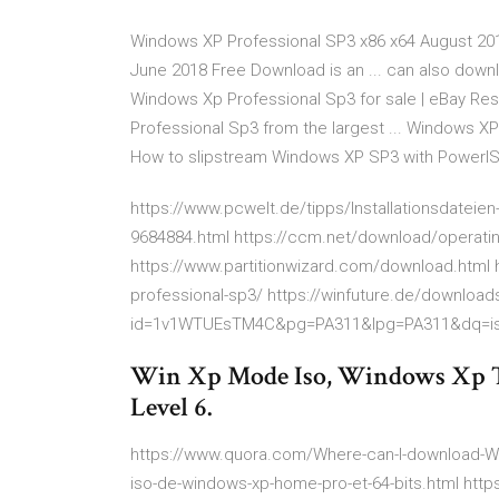
Windows XP Professional SP3 x86 x64 August 2018
June 2018 Free Download is an ... can also downl
Windows Xp Professional Sp3 for sale | eBay Resul
Professional Sp3 from the largest ... Windows XP 
How to slipstream Windows XP SP3 with PowerI
https://www.pcwelt.de/tipps/Installationsdateien
9684884.html https://ccm.net/download/operati
https://www.partitionwizard.com/download.htm
professional-sp3/ https://winfuture.de/downloa
id=1v1WTUEsTM4C&pg=PA311&lpg=PA311&dq=is
Win Xp Mode Iso, Windows Xp T
Level 6.
https://www.quora.com/Where-can-I-download-Win
iso-de-windows-xp-home-pro-et-64-bits.html htt