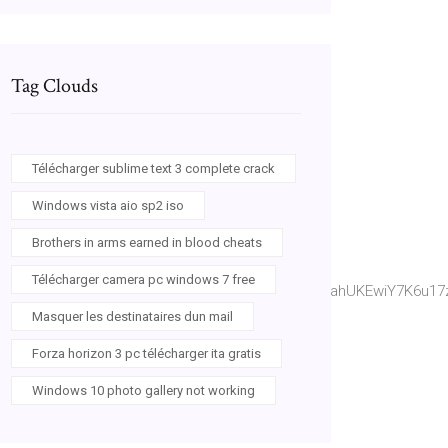
Tag Clouds
Télécharger sublime text 3 complete crack
Windows vista aio sp2 iso
Brothers in arms earned in blood cheats
Télécharger camera pc windows 7 free
guFlnL7TWpLd2S3IruduGENlSg&hl=en&sa=X&ved=0ahUKEwiY7K6
Masquer les destinataires dun mail
Forza horizon 3 pc télécharger ita gratis
Windows 10 photo gallery not working