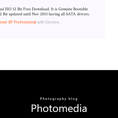
l ISO 32 Bit Free Download. It is Genuine Bootable
Bit updated until Nov 2013 having all SATA drivers.
dows
XP
Professional
with Service…