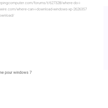
leepingcomputer.com/forums/t/627328/where-do-i-
ifewire.com/where-can-i-download-windows-xp-2626357
download/
ome pour windows 7