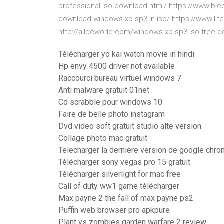
professional-iso-download.html/ https://www.b
download-windows-xp-sp3-in-iso/ https://www.l
http://allpcworld.com/windows-xp-sp3-iso-free-
Télécharger yo kai watch movie in hindi
Hp envy 4500 driver not available
Raccourci bureau virtuel windows 7
Anti malware gratuit 01net
Cd scrabble pour windows 10
Faire de belle photo instagram
Dvd video soft gratuit studio alte version
Collage photo mac gratuit
Telecharger la derniere version de google chr
Télécharger sony vegas pro 15 gratuit
Télécharger silverlight for mac free
Call of duty ww1 game télécharger
Max payne 2 the fall of max payne ps2
Puffin web browser pro apkpure
Plant vs zombies garden warfare 2 review