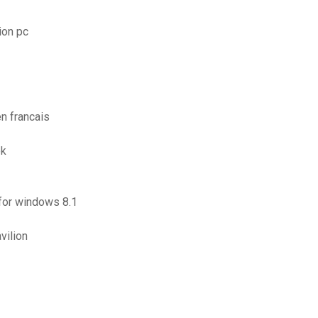
ion pc
en francais
pk
 for windows 8.1
vilion