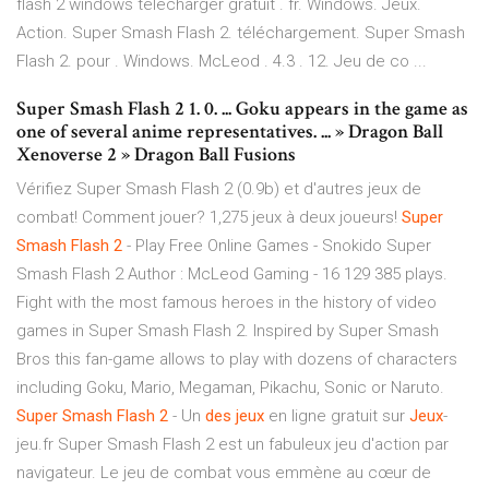
flash 2 windows télécharger gratuit . fr. Windows. Jeux.
Action. Super Smash Flash 2. téléchargement. Super Smash
Flash 2. pour . Windows. McLeod . 4.3 . 12. Jeu de co ...
Super Smash Flash 2 1. 0. ... Goku appears in the game as
one of several anime representatives. ... » Dragon Ball
Xenoverse 2 » Dragon Ball Fusions
Vérifiez Super Smash Flash 2 (0.9b) et d'autres jeux de
combat! Comment jouer? 1,275 jeux à deux joueurs!
Super
Smash
Flash
2
- Play Free Online Games - Snokido Super
Smash Flash 2 Author : McLeod Gaming - 16 129 385 plays.
Fight with the most famous heroes in the history of video
games in Super Smash Flash 2. Inspired by Super Smash
Bros this fan-game allows to play with dozens of characters
including Goku, Mario, Megaman, Pikachu, Sonic or Naruto.
Super
Smash
Flash
2
- Un
des
jeux
en ligne gratuit sur
Jeux
-
jeu.fr Super Smash Flash 2 est un fabuleux jeu d'action par
navigateur. Le jeu de combat vous emmène au cœur de