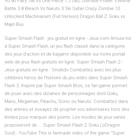
V0.9b Fairy Tail Vs One Piece 1.2 DBZ Ultimate Power 3 Anime
Battle 3.8 Bleach Vs Naruto 3 Ski Safari Crazy Zombie 10
Unlocked Machinarium (Full Version) Dragon Ball Z: Goku vs
Majin Buu
Super Smash Flash : jeu gratuit en ligne - Jeux.com Amuse-toi
à Super Smash Flash, un jeu flash classé dans la catégorie
des jeux d’action et de bagarre disponible sur notre portail
web de jeux flash gratuits en ligne. Super Smash Flash 2 -
Jeux gratuits en ligne - Snokido Combattez avec les plus
célèbres héros de l'histoire du jeu vidéo dans Super Smash
Flash 2. Inspiré par Super Smash Bros, ce fan-game permet
de jouer avec des dizaines de personnages dont Goku,
Mario, Megaman, Pikachu, Sonic ou Naruto. Combattez dans
des arènes et essayez de projeter vos adversaires hors des
limites pour marquer des points. Les modes de jeux variés
proposeront de ... Super Smash Flash 2: Goku (♫Dragon
Soul) - YouTube This is fanmade video of the game "Super