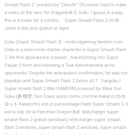
Smash Flash 2" created by "Cleod9." Ofcourse I had to make
a video of the hero for Dragonball Z, Goku. I guess in a way,
this is a trailer for a combo ... Super Smash Flash 2 v0.9b -
Jouer à des jeux gratuit en ligne
Goku (Super Smash Flash 2) - mcleodgaming.fandom.com
Goku is a newcomer starter character in Super Smash Flash
2. He first appeared in a teaser , transforming into Super
Saiyan 3 form and releasing a True Kamehameha at his
opponents. Despite the anticipated confirmation, he was not
playable until Super Smash Flash 2 Demo v0.7 . Sangoku |
Super smash flash 2 Wiki | FANDOM powered by Wikia Son
Goku (孙 悟空, Son Goku) aussi connu comme Kakarot (カカ
ロット Kakarotto) est un personnage Flash Super Smash 2. Il
est la star de la franchise Dragon Ball. télécharger super
smash flash 2 gratuit (windows) télécharger super smash
flash 2 windows, super smash flash 2 windows, super smash