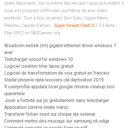
duels fascinants. Sur la même lancée que l'opus précédent, il
vous est proposé d'affronter vos héros de jeux vidéo
préférés. Tour à tour, incarnez Son Goku, Super Mario,
Pikachu, Captain Falcon...
Super
Smash
Flash
2
1.0.3 Beta -
Play SSF2 on DBZGames.org
Broadcom netlink (tm) gigabit ethernet driver windows 7
acer
Télécharger icloud für windows 10
Logiciel creation time lapse gratuit
Logiciel de transformation de voix gratuit en francais
Stellar phoenix data recovery clé dactivation 2019
R userprofile appdata local google chrome cleanup tool
quarantine
Jouer a fortnite sur pc gratuitement sans telecharger
Application comme tinder maroc
Transferer fichier lourd sur disque dur externe
Comment mettre des musique sur samsung s6 edge
Comment convertir un google form en pdf