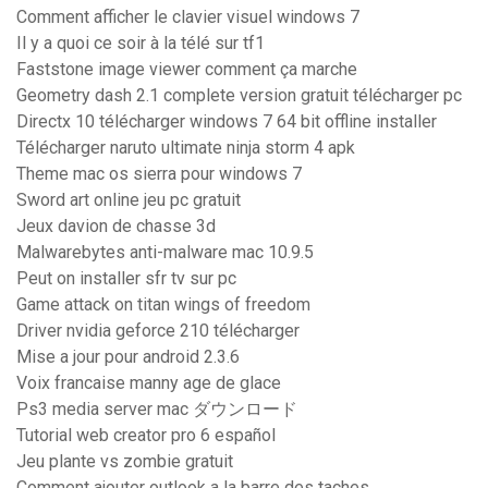
Comment afficher le clavier visuel windows 7
Il y a quoi ce soir à la télé sur tf1
Faststone image viewer comment ça marche
Geometry dash 2.1 complete version gratuit télécharger pc
Directx 10 télécharger windows 7 64 bit offline installer
Télécharger naruto ultimate ninja storm 4 apk
Theme mac os sierra pour windows 7
Sword art online jeu pc gratuit
Jeux davion de chasse 3d
Malwarebytes anti-malware mac 10.9.5
Peut on installer sfr tv sur pc
Game attack on titan wings of freedom
Driver nvidia geforce 210 télécharger
Mise a jour pour android 2.3.6
Voix francaise manny age de glace
Ps3 media server mac ダウンロード
Tutorial web creator pro 6 español
Jeu plante vs zombie gratuit
Comment ajouter outlook a la barre des taches