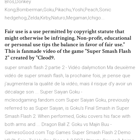
Bros,Donkey
Kong,Bomberman,Goku,Pikachu,Yoshi,Peach,Sonic
hedgehog,Zelda,Kirby,Naturo,Megaman,Ichigo...
Fair use is a use permitted by copyright statute that
might otherwise be infringing. Non-profit, educational
or personal use tips the balance in favor of fair use."
This is fanmade video of the game "Super Smash Flash
2" created by "Cleod9.
super smash flash 2 partie 2 - Vidéo dailymotion Ma deuxième
vidéo de super smash flash, la prochaine fois, je pense que
j'augmenterai la qualité de la vidéo, mais il risque d'y avoir un
décalage son ... Super Saiyan Goku -
mcleodgaming.fandom.com Super Saiyan Goku, previously
referred to as Super Saiyan, is Goku's Final Smash in Super
Smash Flash 2. When performed, Goku covers his face with
both arms and ... Dragon Ball Z: Goku vs Majin Buu -
GamesoGood.com Top Games Super Smash Flash 2 Demo