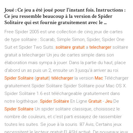
Joué : Ce jeu a été joué pour l'instant fois. Instructions :
Ce jeu ressemble beaucoup à la version de Spider
Solitaire qui est fournie gratuitement avec le ...
Free Spider 2005 est une collection de cinq jeux de cartes
de type solitaire : Scarab, Simple Simon, Spider, Spider One
Suit et Spider Two Suits.
solitaire
gratuit
a
telecharger
solitaire
gratuit a telecharger Un jeu de cartes simple dans son
élaboration mais sympa à jouer. Dans la partie du haut, place
d'abord un as puis un 2, ensuite un 3 jusqu'à arriver au roi.
Spider
Solitaire
(
gratuit
)
télécharger
la version
Mac
Télécharger
gratuitement Spider Solitaire Spider Solitaire pour Mac OS X.
Spider Solitaire 1.6 est téléchargeable gratuitement dans
notre logithèque.
Spider
Solitaire
En Ligne
Gratuit
-
Jeu
De
Spider
Solitaire
Un spider solitaire classique, choisissez le
nombre de couleurs, et c'est parti essayez de rassembler
toutes les suites. Se joue à la souris. 87 Avis; Certains jeux
necessitent le lecteur gratuit FLASH activé. De nouveaux jeux