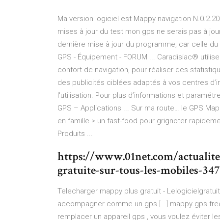
Ma version logiciel est Mappy navigation N.0.2.2
mises à jour du test mon gps ne serais pas à jour.
dernière mise à jour du programme, car celle du
GPS - Équipement - FORUM ... Caradisiac® utilise
confort de navigation, pour réaliser des statisti
des publicités ciblées adaptés à vos centres d’i
l'utilisation. Pour plus d’informations et paramét
GPS – Applications ... Sur ma route… le GPS Mappy
en famille > un fast-food pour grignoter rapideme
Produits ...
https://www.01net.com/actualit
gratuite-sur-tous-les-mobiles-34
Telecharger mappy plus gratuit - Lelogicielgratu
accompagner comme un gps [...] mappy gps free 
remplacer un appareil gps , vous voulez éviter les