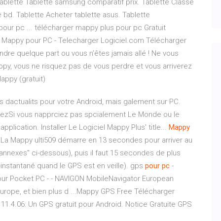
 Tablette Tablette samsung comparatif prix. Tablette Classe
e bd. Tablette Acheter tablette asus. Tablette
our pc ... télécharger mappy plus pour pc Gratuit
r Mappy pour PC - Telecharger Logiciel.com Télécharger
dre quelque part ou vous n’êtes jamais allé ! Ne vous
appy, vous ne risquez pas de vous perdre et vous arriverez
appy (gratuit)
rs dactualits pour votre Android, mais galement sur PC.
ulezSi vous napprciez pas spcialement Le Monde ou le
plication. Installer Le Logiciel Mappy Plus' title...
Mappy
es… La Mappy ulti509 démarre en 13 secondes pour arriver au
 annexes" ci-dessous), puis il faut 15 secondes de plus
i-instantané quand le GPS est en veille). gps
pour
pc
-
ur Pocket PC - - NAVIGON MobileNavigator European
'Europe, et bien plus d ...Mappy GPS Free Télécharger
1.4.06: Un GPS gratuit pour Android. Notice Gratuite GPS