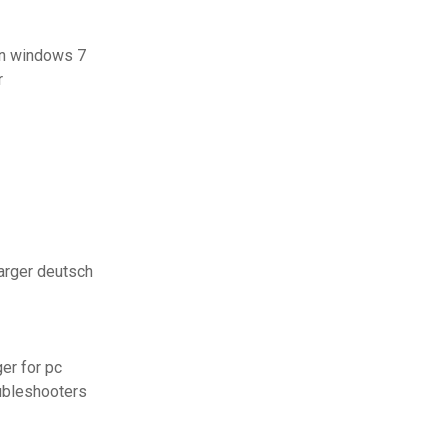
on windows 7
r
arger deutsch
er for pc
oubleshooters