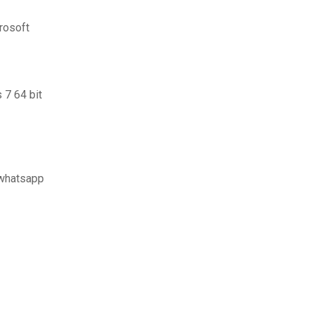
rosoft
 7 64 bit
 whatsapp