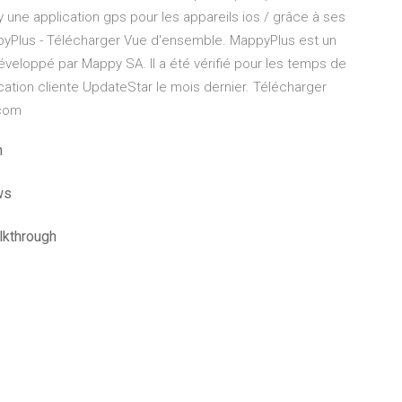
 une application gps pour les appareils ios / grâce à ses
pyPlus - Télécharger Vue d'ensemble. MappyPlus est un
éveloppé par Mappy SA. Il a été vérifié pour les temps de
ication cliente UpdateStar le mois dernier. Télécharger
.com
n
ws
lkthrough