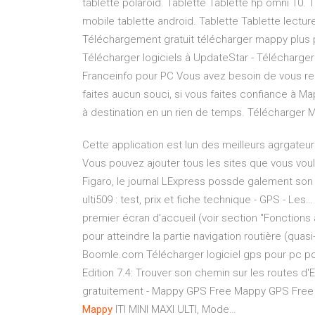
tablette polaroid. Tablette Tablette hp omni 10.
mobile tablette android. Tablette Tablette lectur
Téléchargement gratuit télécharger mappy plus p
Télécharger logiciels à UpdateStar - Télécharge
Franceinfo pour PC Vous avez besoin de vous ren
faites aucun souci, si vous faites confiance à M
à destination en un rien de temps. Télécharger M
Cette application est lun des meilleurs agrgateu
Vous pouvez ajouter tous les sites que vous vo
Figaro, le journal LExpress possde galement son ap
ulti509 : test, prix et fiche technique - GPS - L
premier écran d'accueil (voir section "Fonctions
pour atteindre la partie navigation routière (quas
Boomle.com Télécharger logiciel gps pour pc po
Edition 7.4: Trouver son chemin sur les routes d
gratuitement - Mappy GPS Free Mappy GPS Free 1
Mappy
ITI MINI MAXI ULTI, Mode…