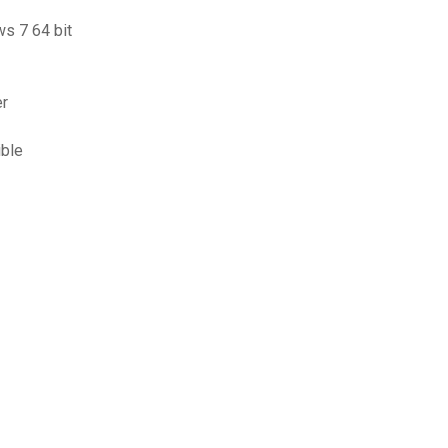
s 7 64 bit
er
ible