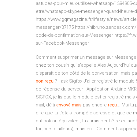
astuces-pour-mieux-utiliser-whatsapp/1384905-con
etre/whatsapp-skype-messenger-quand-lheure-d
https://www.gqmagazine.fr/lifestyle/news/article
messenger/37175 https://hibruno.zendesk.com/h
code-de-confirmation-sur-Messenger https://fr
sur-Facebook-Messenger
Comment supprimer un message sur Messenger. Po
chez ton cousin qui s'appelle Alex Aujourd'hui 
disparaît de ton côté de la conversation, mais p
non
reçu
? - ask Sigfox J'ai enregistré le modul
de réponse du serveur : Application Arduino MKR
SIGFOX, je lis que le module est enregistré ma
mail, déjà
envoyé
mais
pas encore
reçu
... Mai tu
dire que tu t'etais trompé d'adresse et que ce me
outlook ou équivalent, tu aurais peut être eu acc
toujours d'ailleurs), mais en... Comment supprim