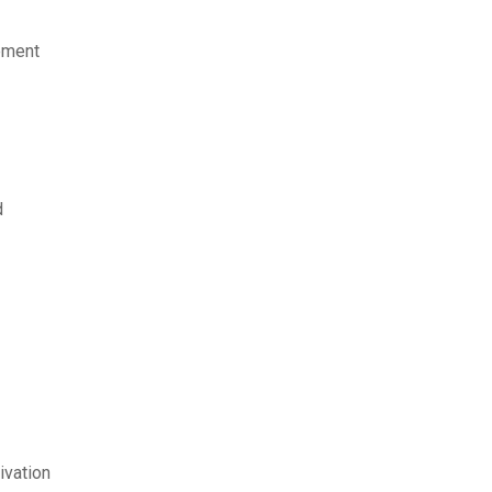
ement
d
ivation