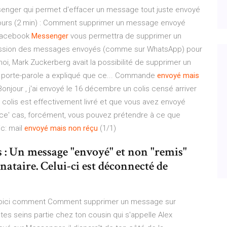
enger qui permet d'effacer un message tout juste envoyé
n cours (2 min) : Comment supprimer un message envoyé
 Facebook
Messenger
vous permettra de supprimer un
ppression des messages envoyés (comme sur WhatsApp) pour
, Mark Zuckerberg avait la possibilité de supprimer un
n porte-parole a expliqué que ce... Commande
envoyé
mais
 Bonjour , j'ai envoyé le 16 décembre un colis censé arriver
e colis est effectivement livré et que vous avez envoyé
s ce' cas, forcément, vous pouvez prétendre à ce que
ic: mail
envoyé
mais
non
réçu
(1/1)
s : Un message "envoyé" et non "remis"
inataire. Celui-ci est déconnecté de
voici comment Comment supprimer un message sur
tes seins partie chez ton cousin qui s'appelle Alex