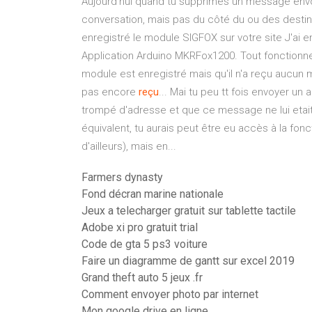
Aujourd'hui quand tu supprimes un message envoy
conversation, mais pas du côté du ou des destin
enregistré le module SIGFOX sur votre site J'ai
Application Arduino MKRFox1200. Tout fonctionne 
module est enregistré mais qu'il n'a reçu auc
pas encore
reçu
... Mai tu peu tt fois envoyer un 
trompé d'adresse et que ce message ne lui etait 
équivalent, tu aurais peut être eu accès à la fonc
d'ailleurs), mais en...
Farmers dynasty
Fond décran marine nationale
Jeux a telecharger gratuit sur tablette tactile
Adobe xi pro gratuit trial
Code de gta 5 ps3 voiture
Faire un diagramme de gantt sur excel 2019
Grand theft auto 5 jeux .fr
Comment envoyer photo par internet
Mon google drive en ligne