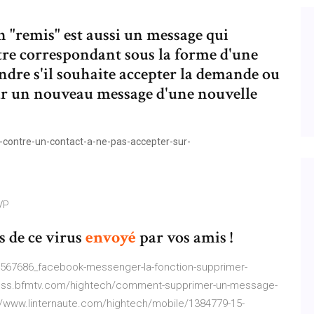
 "remis" est aussi un message qui
tre correspondant sous la forme d'une
pondre s'il souhaite accepter la demande ou
pour un nouveau message d'une nouvelle
contre-un-contact-a-ne-pas-accepter-sur-
VP
s de ce virus
envoyé
par vos amis !
s/567686_facebook-messenger-la-fonction-supprimer-
ness.bfmtv.com/hightech/comment-supprimer-un-message-
//www.linternaute.com/hightech/mobile/1384779-15-