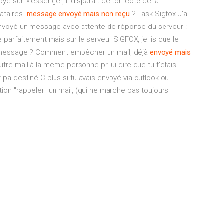
é sur Messenger, il disparaît de ton côté de la
ataires.
message
envoyé
mais
non
reçu
? - ask Sigfox J'ai
 envoyé un message avec attente de réponse du serveur :
parfaitement mais sur le serveur SIGFOX, je lis que le
un message ? Comment empêcher un mail, déjà
envoyé
mais
autre mail à la meme personne pr lui dire que tu t'etais
pa destiné C plus si tu avais envoyé via outlook ou
tion "rappeler" un mail, (qui ne marche pas toujours