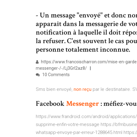
- Un message "envoyé" et donc non
apparaît dans la messagerie de vo
notification à laquelle il doit ré
la refuser. C'est souvent le cas 
personne totalement inconnue.
https://www.francoischarron.com/mise-en-garde-
messenger-/-/Lj3GrI2az8/
10 Comments
Sms bien envoyé,
non
reçu
par le destinataire. S
Facebook
Messenger
: méfiez-vou
https://www.frandroid.com/android/application
supprime-enfin-votre-message https://bfmbusi
whatsapp-envoye-par-erreur-1288645.html https: