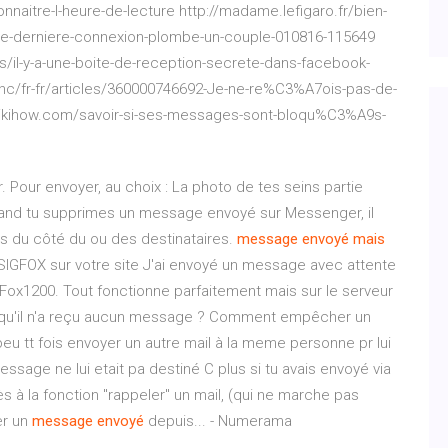
naitre-l-heure-de-lecture http://madame.lefigaro.fr/bien-
e-derniere-connexion-plombe-un-couple-010816-115649
s/il-y-a-une-boite-de-reception-secrete-dans-facebook-
c/fr-fr/articles/360000746692-Je-ne-re%C3%A7ois-pas-de-
.wikihow.com/savoir-si-ses-messages-sont-bloqu%C3%A9s-
ur envoyer, au choix : La photo de tes seins partie
quand tu supprimes un message envoyé sur Messenger, il
as du côté du ou des destinataires.
message
envoyé
mais
e SIGFOX sur votre site J'ai envoyé un message avec attente
Fox1200. Tout fonctionne parfaitement mais sur le serveur
is qu'il n'a reçu aucun message ? Comment empêcher un
 peu tt fois envoyer un autre mail à la meme personne pr lui
ssage ne lui etait pa destiné C plus si tu avais envoyé via
ès à la fonction "rappeler" un mail, (qui ne marche pas
er un
message
envoyé
depuis... - Numerama