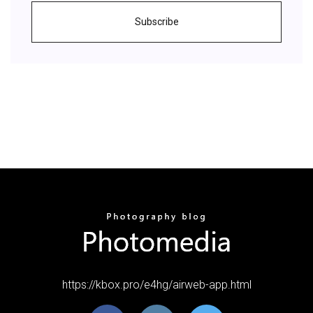
Subscribe
https://kbox.pro/e4hg/airweb-app.html