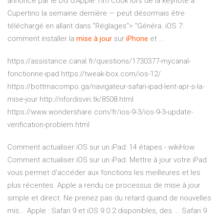
annoncé par le DG d'Apple Tim Cook lors de la keynote à
Cupertino la semaine dernière — peut désormais être
téléchargé en allant dans "Réglages"> "Généra. iOS 7:
comment installer la
mise
à
jour
sur
iPhone
et …
https://assistance.canal.fr/questions/1730377-mycanal-
fonctionne-ipad https://tweak-box.com/ios-12/
https://bottmacompo.ga/navigateur-safari-ipad-lent-apr-s-la-
mise-jour http://nfordisviri.tk/8508.html
https://www.wondershare.com/fr/ios-9-3/ios-9-3-update-
verification-problem.html
Comment actualiser iOS sur un iPad: 14 étapes - wikiHow
Comment actualiser iOS sur un iPad. Mettre à jour votre iPad
vous permet d'accéder aux fonctions les meilleures et les
plus récentes. Apple a rendu ce processus de mise à jour
simple et direct. Ne prenez pas du retard quand de nouvelles
mis... Apple : Safari 9 et iOS 9.0.2 disponibles, des ... Safari 9