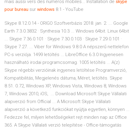
mais aussi vers des numéros mobiles... Installation de
skype
pour
bureau
sur
windows
8.1 - YouTube
Skype 8.12.0.14 - ORIGO Szoftverbázis 2018. jan. 2. ... Google
Earth 7.3.0.3832 · Synthesia 10.3 ... Windows 64bit. Linux 64bit
... Skype 7.36.0.101 · Skype 7.30.0.103 · Skype 7.29.0.101 ·
Skype 7.27. ... Viber for Windows 9.8.0 A népszerű nettelefon
PC-s verziója. 1499 letöltés ... LibreOffice 6.3.0 Ingyenesen
használható irodai programcsomag. 1005 letöltés ... A(z)
Skype régebbi verzióinak ingyenes letöltése Programverzió,
Kompatibilitás, Megjelenés dátuma, Méret, letöltés. Skype
8.51. 0.72, Windows XP, Windows Vista, Windows 8, Windows
7, Windows 2010, iOS, ... Download Microsoft Skype Vállalati
alapverzió from Official ... A Microsoft Skype Vállalati
alapverzió a következő funkciókat nyújtja egyetlen, könnyen ...
Fedezze fel, milyen lehetőségeket rejt minden nap az Office
365. A Skype Vállalati verzió telepítése - Office-támogatás