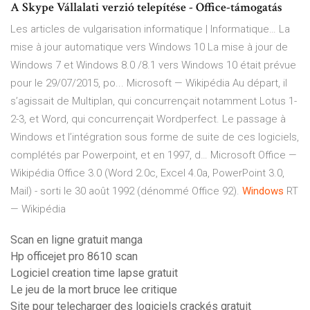
A Skype Vállalati verzió telepítése - Office-támogatás
Les articles de vulgarisation informatique | Informatique…
La
mise à jour automatique vers Windows 10 La mise à jour de
Windows 7 et Windows 8.0 /8.1 vers Windows 10 était prévue
pour le 29/07/2015, po...
Microsoft — Wikipédia
Au départ, il
s’agissait de Multiplan, qui concurrençait notamment Lotus 1-
2-3, et Word, qui concurrençait Wordperfect. Le passage à
Windows et l’intégration sous forme de suite de ces logiciels,
complétés par Powerpoint, et en 1997, d…
Microsoft Office —
Wikipédia
Office 3.0 (Word 2.0c, Excel 4.0a, PowerPoint 3.0,
Mail) - sorti le 30 août 1992 (dénommé Office 92).
Windows
RT
— Wikipédia
Scan en ligne gratuit manga
Hp officejet pro 8610 scan
Logiciel creation time lapse gratuit
Le jeu de la mort bruce lee critique
Site pour telecharger des logiciels crackés gratuit