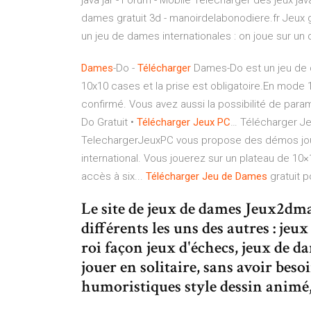
java jar - Forum - Mobile Telecharger des jeux jav
dames gratuit 3d - manoirdelabonodiere.fr Jeux
un jeu de dames internationales : on joue sur un 
Dames
-Do -
Télécharger
Dames-Do est un jeu de d
10x10 cases et la prise est obligatoire.En mode 1 j
confirmé. Vous avez aussi la possibilité de param
Do Gratuit •
Télécharger
Jeux
PC
… Télécharger Je
TelechargerJeuxPC vous propose des démos joua
international. Vous jouerez sur un plateau de 10
accès à six...
Télécharger
Jeu
de
Dames
gratuit 
Le site de jeux de dames Jeux2dma
différents les uns des autres : je
roi façon jeux d'échecs, jeux de 
jouer en solitaire, sans avoir bes
humoristiques style dessin animé,.