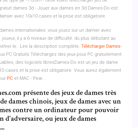
a de type jar - Forum - Jeux vidéo telecharger jeu de
 gratuit dames 3d - Jouer aux dames en 3d Dames-Do est
damier avec 10x10 cases et la prise est obligatoire.
ames internationales: vous jouez sur un damier avec
oueur, il y a 6 niveaux de difficulté: du plus débutant au
étrer le...Lire la description complète.
Télécharger
Dames
-
ux PC Gratuits Téléchargez des jeux pour PC gratuitement.
bles, des logiciels libresDames-Do est un jeu de dame
×10 cases et la prise est obligatoire. Vous aurez également
pour
PC
et MAC - Pear…
es.com présente des jeux de dames très
ux de dames chinois, jeux de dames avec un
dames contre un ordinateur pour pouvoir
oin d'adversaire, ou jeux de dames
..