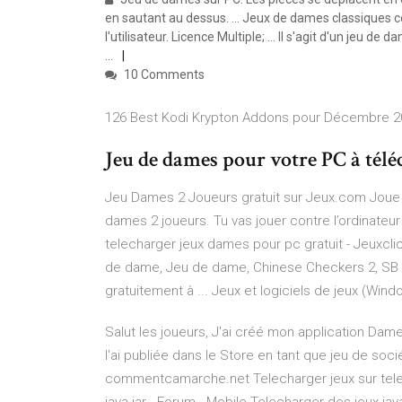
en sautant au dessus. ... Jeux de dames classiques 
l'utilisateur. Licence Multiple; ... Il s'agit d'un jeu d
...
10 Comments
126 Best Kodi Krypton Addons pour Décembre 20
Jeu de dames pour votre PC à télé
Jeu Dames 2 Joueurs gratuit sur Jeux.com Joue 
dames 2 joueurs. Tu vas jouer contre l’ordinateur
telecharger jeux dames pour pc gratuit - Jeuxcli
de dame, Jeu de dame, Chinese Checkers 2, SB 
gratuitement à ... Jeux et logiciels de jeux (Wind
Salut les joueurs, J'ai créé mon application D
l'ai publiée dans le Store en tant que jeu de sociét
commentcamarche.net Telecharger jeux sur teleph