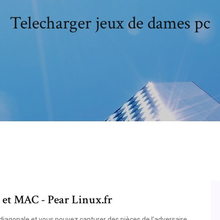
Telecharger jeux de dames pc
 et MAC - Pear Linux.fr
iagonale et vous pouvez capturer des pièces de l'adversaire