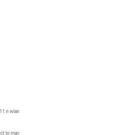
.11 n wlan
ct to mac