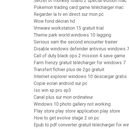
Secret of monkey island 2 special edition mac
Pokemon trading card game télécharger mac
Regarder la tv en direct sur mon pc
Wow fond décran hd
Vmware workstation 15 gratuit trial
Theme park world windows 10 lagging
Serious sam the second encounter trainer
Disable windows defender antivirus windows 
Call of duty black ops 2 mission 4 save game
Farm frenzy gratuit télécharger for windows 7
Transfert fichier plus de 2go gratuit
Internet explorer windows 10 descargar gratis
Copie ecran android sur pc
Iso win xp pro sp3
Canal plus sur mon ordinateur
Windows 10 photo gallery not working
Play store play store application play store
How to get evolve stage 2 on pc
Epub to pdf converter gratuit télécharger for 