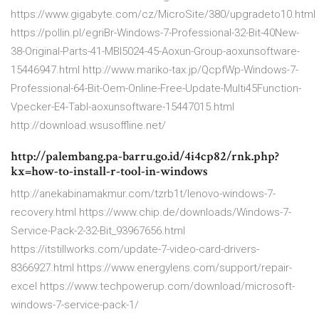
https://www.gigabyte.com/cz/MicroSite/380/upgradeto10.html
https://pollin.pl/egriBr-Windows-7-Professional-32-Bit-40New-
38-Original-Parts-41-MBI5024-45-Aoxun-Group-aoxunsoftware-
15446947.html http://www.mariko-tax.jp/QcpfWp-Windows-7-
Professional-64-Bit-Oem-Online-Free-Update-Multi45Function-
Vpecker-E4-Tabl-aoxunsoftware-15447015.html
http://download.wsusoffline.net/
http://palembang.pa-barru.go.id/4i4cp82/rnk.php?
kx=how-to-install-r-tool-in-windows
http://anekabinamakmur.com/tzrb1t/lenovo-windows-7-
recovery.html https://www.chip.de/downloads/Windows-7-
Service-Pack-2-32-Bit_93967656.html
https://itstillworks.com/update-7-video-card-drivers-
8366927.html https://www.energylens.com/support/repair-
excel https://www.techpowerup.com/download/microsoft-
windows-7-service-pack-1/