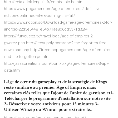
http://eqia.erick-lenguin.fr/empire-pic-hd.html
https://www.pcgamer.com/age-of-empires-2-definitive-
edition-confirmed-at-e3-coming-this-fall/
https://www.notion.so/Download-game-age-of-empires-2-for-
android-22d5e54481e54b71ae8d6cd5371d32f4
https://ifutycucez.tk/travel-local/age-of-empires-2-
gwarez.php http://iecsupply.com/aoe2-the-forgotten-free-
download.php http://freemacpcgames.com/age-of-empires-
ii-hd-the-forgotten-pc.html
http://jasascreations.com/bomxbixg/age-of-empires-3-apk-
data.html
L’âge de cœur du gameplay et de la stratégie de Kings
reste similaire au premier Âge of Empire, mais
certaines clés telles que l’ajout de l’unité de garnison et1-
Télécharger le programme d'installation sur notre site
2- Désactiver votre antivirus pour 15 minutes 3-
Utiliser Winzip ou Winrar pour extraire le...
https://www.ageofempires.com/games/aoeii/