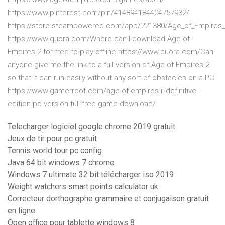
https://www.pinterest.com/pin/414894184404757932/
https://store.steampowered.com/app/221380/Age_of_Empires_I
https://www.quora.com/Where-can-I-download-Age-of-
Empires-2-for-free-to-play-offline https://www.quora.com/Can-
anyone-give-me-the-link-to-a-full-version-of-Age-of-Empires-2-
so-that-it-can-run-easily-without-any-sort-of-obstacles-on-a-PC
https://www.gamerroof.com/age-of-empires-ii-definitive-
edition-pc-version-full-free-game-download/
Telecharger logiciel google chrome 2019 gratuit
Jeux de tir pour pc gratuit
Tennis world tour pc config
Java 64 bit windows 7 chrome
Windows 7 ultimate 32 bit télécharger iso 2019
Weight watchers smart points calculator uk
Correcteur dorthographe grammaire et conjugaison gratuit
en ligne
Open office pour tablette windows 8