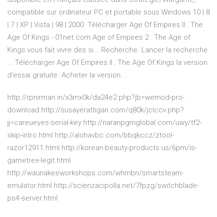
compatible sur ordinateur PC et portable sous Windows 10 | 8
| 7 | XP | Vista | 98 | 2000. Télécharger Age Of Empires II : The
Age Of Kings - 01net.com Age of Empires 2 : The Age of
Kings vous fait vivre des si... Recherche. Lancer la recherche
... Télécharger Age Of Empires II : The Age Of Kings la version
d'essai gratuite. Acheter la version ...
http://rpnirman.in/x3mx0k/da24e2.php?jb=wemod-pro-
download http://susayerattigan.com/q80k/jclccv.php?
jj=careueyes-serial-key http://naranpgmglobal.com/uwy/tf2-
skip-intro.html http://alohavbc.com/bbqkccz/ztool-
razor12911.html http://korean-beauty-products.us/6pm/is-
gametrex-legit.html
http://waunakeeworkshops.com/whmbn/smartsteam-
emulator.html http://scienzacipolla.net/7fpzg/switchblade-
ps4-server.html