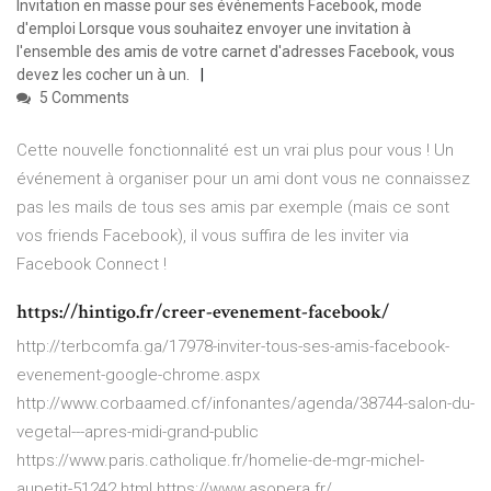
Invitation en masse pour ses événements Facebook, mode
d'emploi Lorsque vous souhaitez envoyer une invitation à
l'ensemble des amis de votre carnet d'adresses Facebook, vous
devez les cocher un à un.
5 Comments
Cette nouvelle fonctionnalité est un vrai plus pour vous ! Un
événement à organiser pour un ami dont vous ne connaissez
pas les mails de tous ses amis par exemple (mais ce sont
vos friends Facebook), il vous suffira de les inviter via
Facebook Connect !
https://hintigo.fr/creer-evenement-facebook/
http://terbcomfa.ga/17978-inviter-tous-ses-amis-facebook-
evenement-google-chrome.aspx
http://www.corbaamed.cf/infonantes/agenda/38744-salon-du-
vegetal---apres-midi-grand-public
https://www.paris.catholique.fr/homelie-de-mgr-michel-
aupetit-51242.html https://www.asopera.fr/