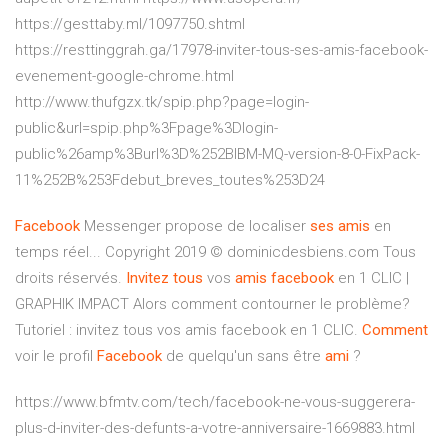
https://gesttaby.ml/1097750.shtml
https://resttinggrah.ga/17978-inviter-tous-ses-amis-facebook-
evenement-google-chrome.html
http://www.thufgzx.tk/spip.php?page=login-
public&url=spip.php%3Fpage%3Dlogin-
public%26amp%3Burl%3D%252BIBM-MQ-version-8-0-FixPack-
11%252B%253Fdebut_breves_toutes%253D24
Facebook
Messenger propose de localiser
ses
amis
en
temps réel... Copyright 2019 © dominicdesbiens.com Tous
droits réservés.
Invitez
tous
vos
amis
facebook
en 1 CLIC |
GRAPHIK IMPACT Alors comment contourner le problème?
Tutoriel : invitez tous vos amis facebook en 1 CLIC.
Comment
voir le profil
Facebook
de quelqu'un sans être
ami
?
https://www.bfmtv.com/tech/facebook-ne-vous-suggerera-
plus-d-inviter-des-defunts-a-votre-anniversaire-1669883.html