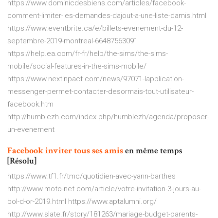
https://www.dominicdesbiens.com/articles/facebook-
comment-limiter-les-demandes-dajout-a-une-liste-damis.html
https://www.eventbrite.ca/e/billets-evenement-du-12-
septembre-2019-montreal-66487563091
https://help.ea.com/fr-fr/help/the-sims/the-sims-
mobile/social-features-in-the-sims-mobile/
https://www.nextinpact.com/news/97071-lapplication-
messenger-permet-contacter-desormais-tout-utilisateur-
facebook.htm
http://humblezh.com/index.php/humblezh/agenda/proposer-
un-evenement
Facebook
inviter
tous
ses
amis
en même temps
[Résolu]
https://www.tf1.fr/tmc/quotidien-avec-yann-barthes
http://www.moto-net.com/article/votre-invitation-3-jours-au-
bol-d-or-2019.html https://www.aptalumni.org/
http://www.slate.fr/story/181263/mariage-budget-parents-