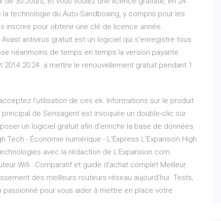
 de 30 Jours, et vous voulez une licence gratuite, en 24
lise la technologie du Auto-Sandboxing, y compris pour les
us inscrire pour obtenir une clé de licence année...
vast antivirus gratuit est un logiciel qui s'enregistre tous
ropose néanmoins de temps en temps la version payante
ût 2014 20:24. a mettre le renouvellement gratuit pendant 1
acceptez l’utilisation de ces ek. Informations sur le produit
u principal de Sensagent est invoquée un double-clic sur
ser un logiciel gratuit afin d’enrichir la base de données
gh Tech - Économie numérique - L'Express L'Expansion
High
 technologies avec la rédaction de L'Expansion.com.
outeur Wifi : Comparatif et guide d'achat complet
Meilleur
ssement des meilleurs routeurs réseau aujourd'hui. Tests,
un passionné pour vous aider à mettre en place votre