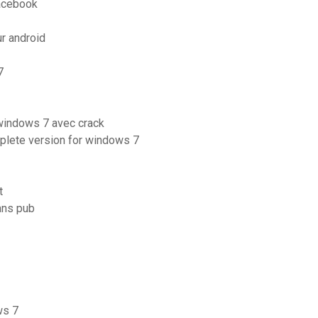
facebook
ur android
7
 windows 7 avec crack
plete version for windows 7
t
ans pub
ws 7