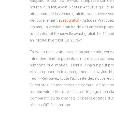
Easytutoriel.com Votre Avast a dépassé son délai
heures ? En fait, Avast 6 est un Antivirus qui uti
utilisateurs de la version gratuite, vous devez vo
Renouvellement
avast
gratuit
- Astuces Pratiques A
les ans, La version gratuite de cet antivirus p
avast internet Renouvellé avast gratuit. Le 14 ao
an. Michel koerckel. Le 23 févr.
En poursuivant votre navigation sur ce site, vous 
Titre: Une fenêtre pop-into d’information conten
n’importe quel mot de…
Henria -
Chacun peut propo
et le proposer en telechargement aux wtylus.
Hi
Tech - Retrouvez toute l'actualité des nouvelles
Découvrez les tendances de demain!
Meilleur r
routeur wifi => Retrouvez sur cette page mon cla
comparatif, guide d'achats, conseils et tutos d'
réseau WiFi à la maison.