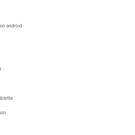
ion android
d
ablette
ion